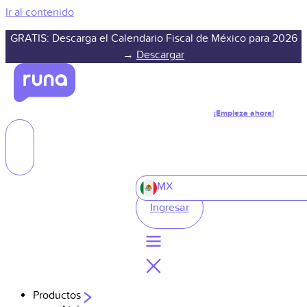
Ir al contenido
GRATIS: Descarga el Calendario Fiscal de México para 2026
→
Descargar
¡Empieza ahora!
MX
Ingresar
Productos