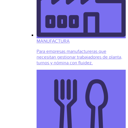
MANUFACTURA
Para empresas manufactureras que
necesitan gestionar trabajadores de planta,
turnos y nómina con fluidez.