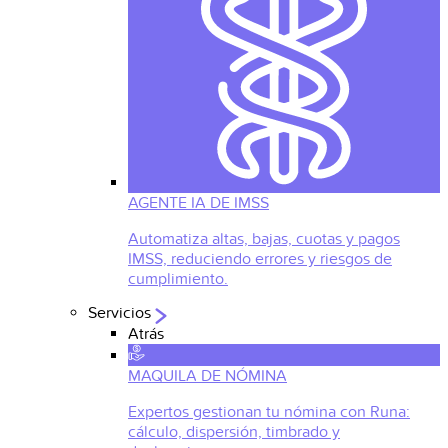
AGENTE IA DE IMSS
Automatiza altas, bajas, cuotas y pagos
IMSS, reduciendo errores y riesgos de
cumplimiento.
Servicios
Atrás
MAQUILA DE NÓMINA
Expertos gestionan tu nómina con Runa:
cálculo, dispersión, timbrado y