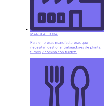
MANUFACTURA
Para empresas manufactureras que
necesitan gestionar trabajadores de planta,
turnos y nómina con fluidez.