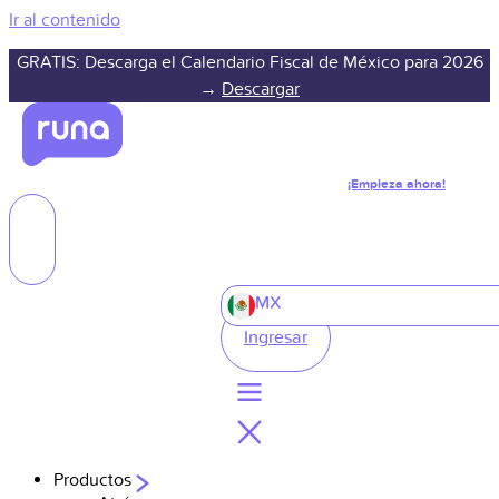
Ir al contenido
GRATIS: Descarga el Calendario Fiscal de México para 2026
→
Descargar
¡Empieza ahora!
MX
Ingresar
Productos