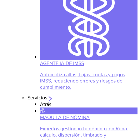
AGENTE IA DE IMSS
Automatiza altas, bajas, cuotas y pagos
IMSS, reduciendo errores y riesgos de
cumplimiento.
Servicios
Atrás
MAQUILA DE NÓMINA
Expertos gestionan tu nómina con Runa:
cálculo, dispersión, timbrado y