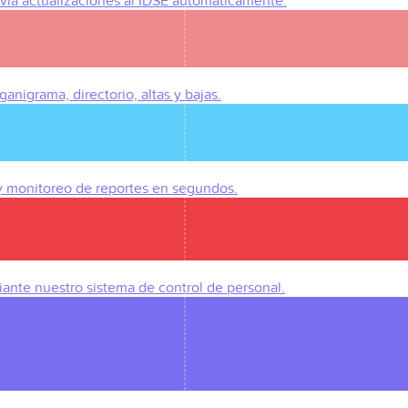
Envía actualizaciones al IDSE automáticamente.
anigrama, directorio, altas y bajas.
 y monitoreo de reportes en segundos.
iante nuestro sistema de control de personal.