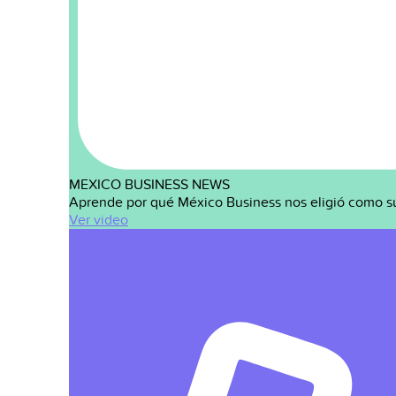
MEXICO BUSINESS NEWS
Aprende por qué México Business nos eligió como s
Ver video