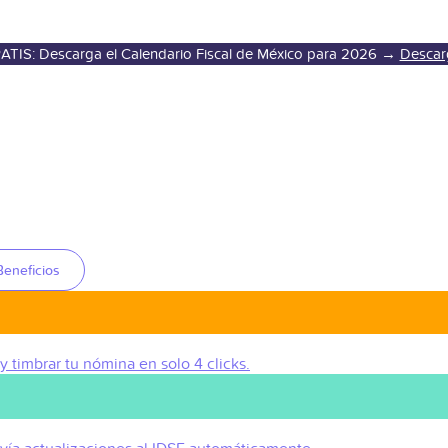
ATIS: Descarga el Calendario Fiscal de México para 2026 →
Descar
Beneficios
 y timbrar tu nómina en solo 4 clicks.