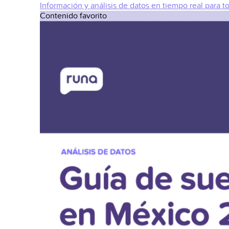
Información y análisis de datos en tiempo real para t
Contenido favorito