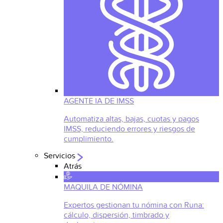
AGENTE IA DE IMSS
Automatiza altas, bajas, cuotas y pagos
IMSS, reduciendo errores y riesgos de
cumplimiento.
Servicios
Atrás
MAQUILA DE NÓMINA
Expertos gestionan tu nómina con Runa:
cálculo, dispersión, timbrado y