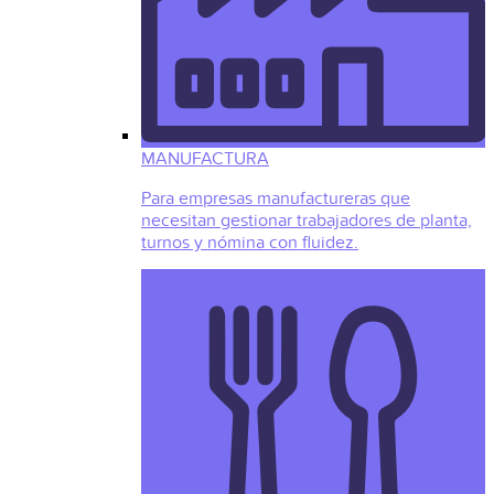
MANUFACTURA
Para empresas manufactureras que
necesitan gestionar trabajadores de planta,
turnos y nómina con fluidez.