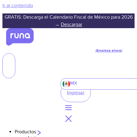
Ir al contenido
GRATIS: Descarga el Calendario Fiscal de México para 2026
→
Descargar
¡Empieza ahora!
MX
Ingresar
Productos