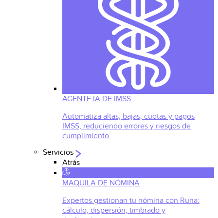
AGENTE IA DE IMSS
Automatiza altas, bajas, cuotas y pagos
IMSS, reduciendo errores y riesgos de
cumplimiento.
Servicios
Atrás
MAQUILA DE NÓMINA
Expertos gestionan tu nómina con Runa:
cálculo, dispersión, timbrado y