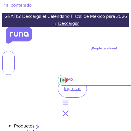
Ir al contenido
GRATIS: Descarga el Calendario Fiscal de México para 2026
→
Descargar
¡Empieza ahora!
MX
Ingresar
Productos