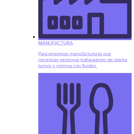
MANUFACTURA
Para empresas manufactureras que
necesitan gestionar trabajadores de planta,
turnos y nómina con fluidez.