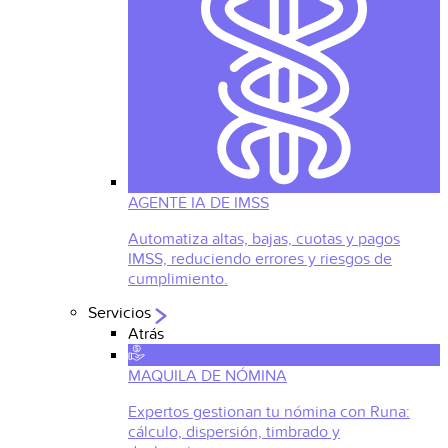
AGENTE IA DE IMSS
Automatiza altas, bajas, cuotas y pagos
IMSS, reduciendo errores y riesgos de
cumplimiento.
Servicios
Atrás
MAQUILA DE NÓMINA
Expertos gestionan tu nómina con Runa:
cálculo, dispersión, timbrado y