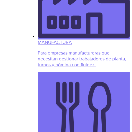
MANUFACTURA
Para empresas manufactureras que
necesitan gestionar trabajadores de planta,
turnos y nómina con fluidez.