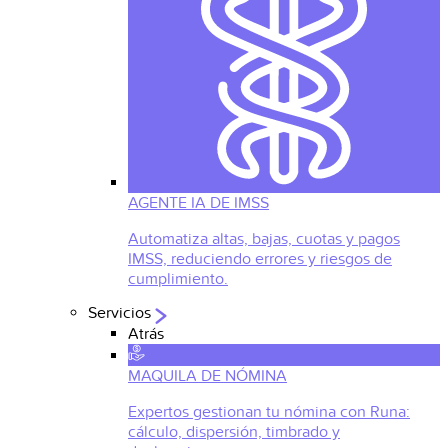
AGENTE IA DE IMSS
Automatiza altas, bajas, cuotas y pagos
IMSS, reduciendo errores y riesgos de
cumplimiento.
Servicios
Atrás
MAQUILA DE NÓMINA
Expertos gestionan tu nómina con Runa:
cálculo, dispersión, timbrado y