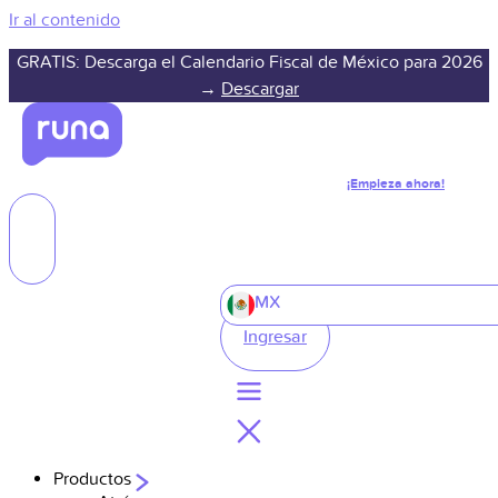
Ir al contenido
GRATIS: Descarga el Calendario Fiscal de México para 2026
→
Descargar
¡Empieza ahora!
MX
Ingresar
Productos