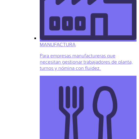
MANUFACTURA
Para empresas manufactureras que
necesitan gestionar trabajadores de planta,
turnos y nómina con fluidez.