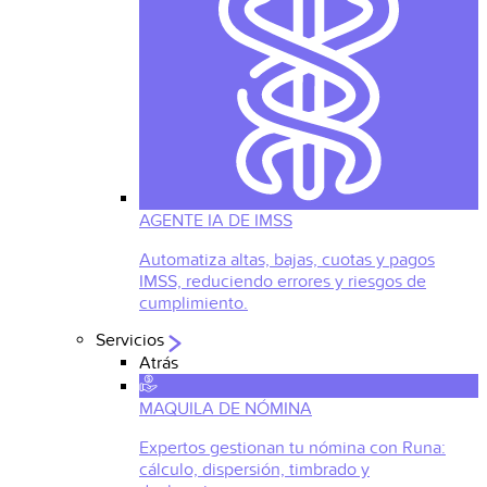
AGENTE IA DE IMSS
Automatiza altas, bajas, cuotas y pagos
IMSS, reduciendo errores y riesgos de
cumplimiento.
Servicios
Atrás
MAQUILA DE NÓMINA
Expertos gestionan tu nómina con Runa:
cálculo, dispersión, timbrado y