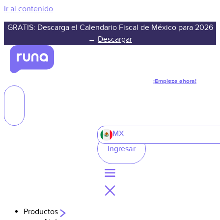
Ir al contenido
GRATIS: Descarga el Calendario Fiscal de México para 2026
→
Descargar
¡Empieza ahora!
MX
Ingresar
Productos