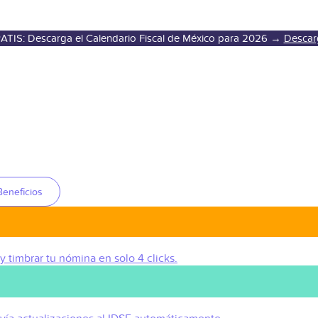
ATIS: Descarga el Calendario Fiscal de México para 2026 →
Descar
Beneficios
 y timbrar tu nómina en solo 4 clicks.