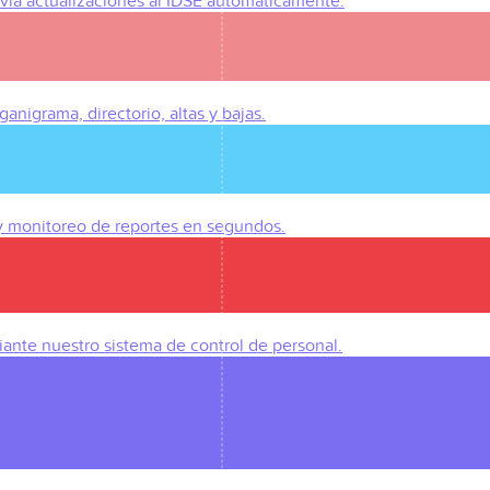
Envía actualizaciones al IDSE automáticamente.
anigrama, directorio, altas y bajas.
 y monitoreo de reportes en segundos.
iante nuestro sistema de control de personal.