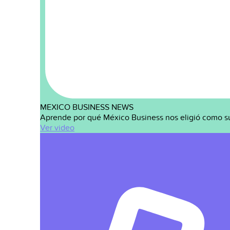
MEXICO BUSINESS NEWS
Aprende por qué México Business nos eligió como s
Ver video