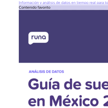
Información y análisis de datos en tiempo real para t
Contenido favorito