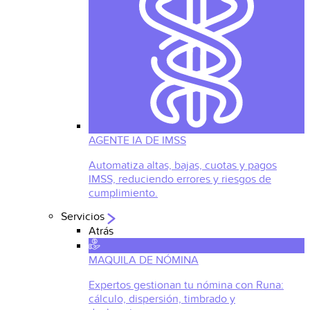
AGENTE IA DE IMSS
Automatiza altas, bajas, cuotas y pagos
IMSS, reduciendo errores y riesgos de
cumplimiento.
Servicios
Atrás
MAQUILA DE NÓMINA
Expertos gestionan tu nómina con Runa:
cálculo, dispersión, timbrado y