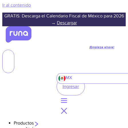
Ir al contenido
GRATIS: Descarga el Calendario Fiscal de México para 2026
→
Descargar
¡Empieza ahora!
MX
Ingresar
Productos