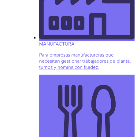
MANUFACTURA
Para empresas manufactureras que
necesitan gestionar trabajadores de planta,
turnos y nómina con fluidez.