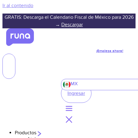
Ir al contenido
GRATIS: Descarga el Calendario Fiscal de México para 2026
→
Descargar
¡Empieza ahora!
MX
Ingresar
Productos