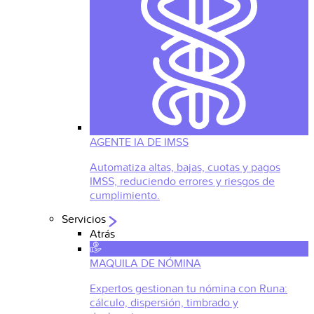
AGENTE IA DE IMSS
Automatiza altas, bajas, cuotas y pagos
IMSS, reduciendo errores y riesgos de
cumplimiento.
Servicios
Atrás
MAQUILA DE NÓMINA
Expertos gestionan tu nómina con Runa:
cálculo, dispersión, timbrado y