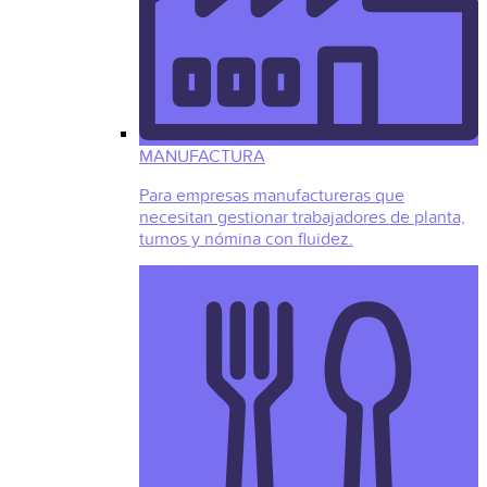
MANUFACTURA
Para empresas manufactureras que
necesitan gestionar trabajadores de planta,
turnos y nómina con fluidez.