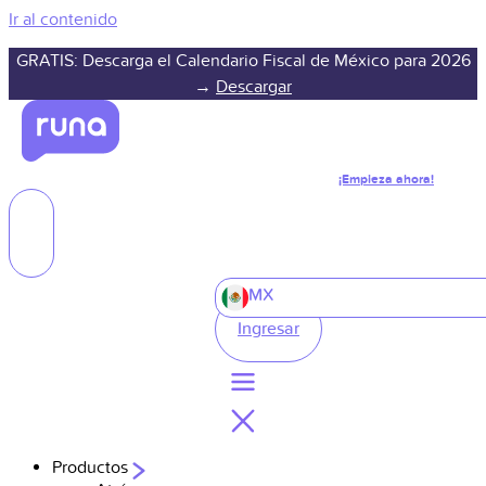
Ir al contenido
GRATIS: Descarga el Calendario Fiscal de México para 2026
→
Descargar
¡Empieza ahora!
MX
Ingresar
Productos