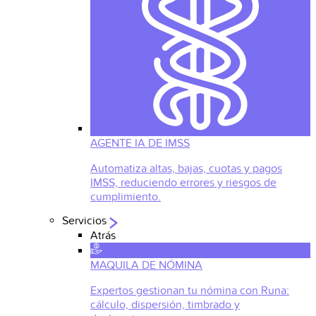
AGENTE IA DE IMSS
Automatiza altas, bajas, cuotas y pagos
IMSS, reduciendo errores y riesgos de
cumplimiento.
Servicios
Atrás
MAQUILA DE NÓMINA
Expertos gestionan tu nómina con Runa:
cálculo, dispersión, timbrado y