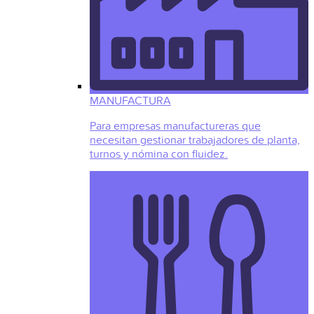
MANUFACTURA
Para empresas manufactureras que
necesitan gestionar trabajadores de planta,
turnos y nómina con fluidez.