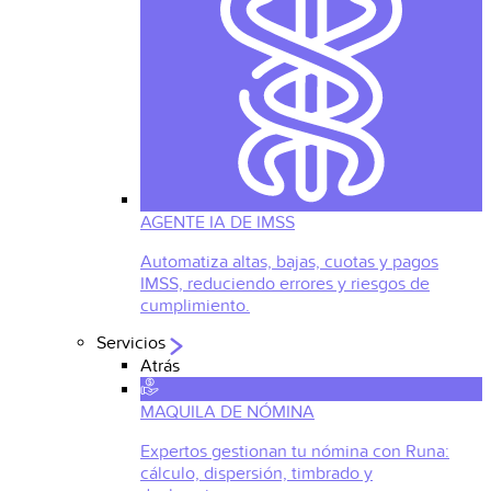
AGENTE IA DE IMSS
Automatiza altas, bajas, cuotas y pagos
IMSS, reduciendo errores y riesgos de
cumplimiento.
Servicios
Atrás
MAQUILA DE NÓMINA
Expertos gestionan tu nómina con Runa:
cálculo, dispersión, timbrado y