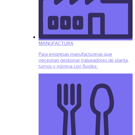
MANUFACTURA
Para empresas manufactureras que
necesitan gestionar trabajadores de planta,
turnos y nómina con fluidez.