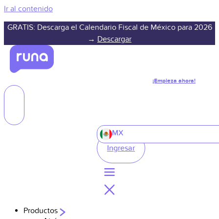
Ir al contenido
GRATIS: Descarga el Calendario Fiscal de México para 2026
→
Descargar
¡Empieza ahora!
MX
Ingresar
Productos