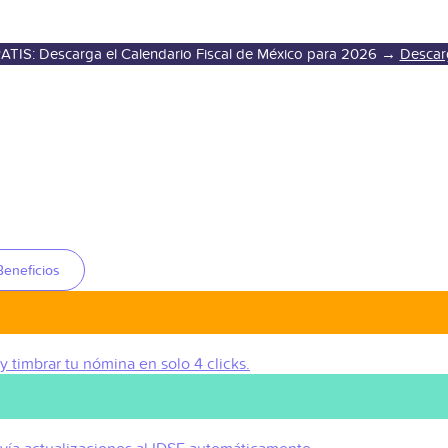
ATIS: Descarga el Calendario Fiscal de México para 2026 →
Descar
Beneficios
 y timbrar tu nómina en solo 4 clicks.