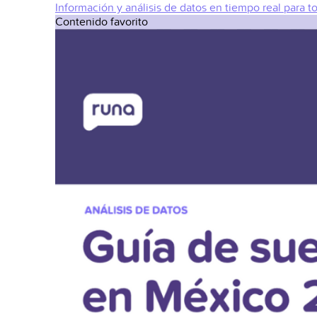
Información y análisis de datos en tiempo real para t
Contenido favorito