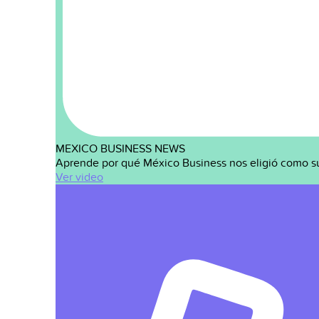
MEXICO BUSINESS NEWS
Aprende por qué México Business nos eligió como s
Ver video