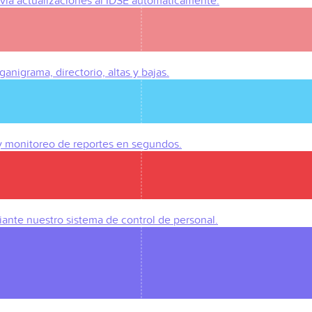
Envía actualizaciones al IDSE automáticamente.
anigrama, directorio, altas y bajas.
 y monitoreo de reportes en segundos.
iante nuestro sistema de control de personal.