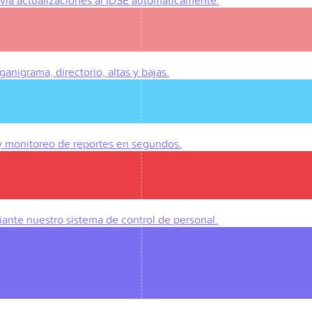
Envía actualizaciones al IDSE automáticamente.
anigrama, directorio, altas y bajas.
 y monitoreo de reportes en segundos.
iante nuestro sistema de control de personal.