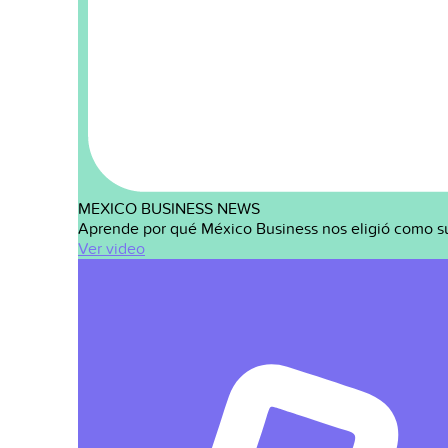
MEXICO BUSINESS NEWS
Aprende por qué México Business nos eligió como s
Ver video