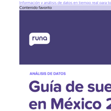
Información y análisis de datos en tiempo real para t
Contenido favorito