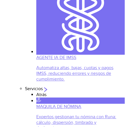
AGENTE IA DE IMSS
Automatiza altas, bajas, cuotas y pagos
IMSS, reduciendo errores y riesgos de
cumplimiento.
Servicios
Atrás
MAQUILA DE NÓMINA
Expertos gestionan tu nómina con Runa:
cálculo, dispersión, timbrado y