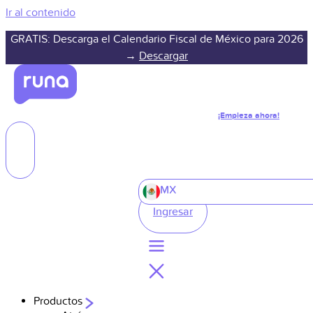
Ir al contenido
GRATIS: Descarga el Calendario Fiscal de México para 2026
→
Descargar
¡Empieza ahora!
MX
Ingresar
Productos