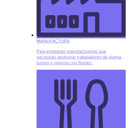
MANUFACTURA
Para empresas manufactureras que
necesitan gestionar trabajadores de planta,
turnos y nómina con fluidez.