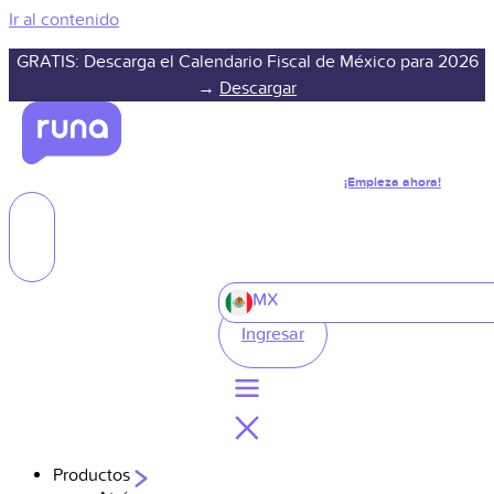
Ir al contenido
GRATIS: Descarga el Calendario Fiscal de México para 2026
→
Descargar
¡Empieza ahora!
MX
Ingresar
Productos