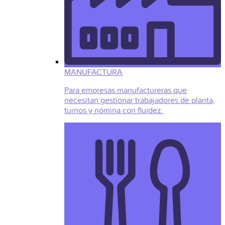
MANUFACTURA
Para empresas manufactureras que
necesitan gestionar trabajadores de planta,
turnos y nómina con fluidez.