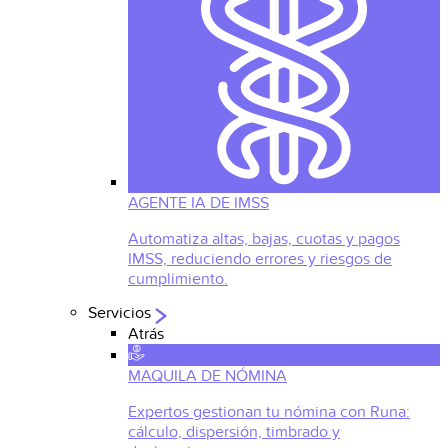
AGENTE IA DE IMSS
Automatiza altas, bajas, cuotas y pagos
IMSS, reduciendo errores y riesgos de
cumplimiento.
Servicios
Atrás
MAQUILA DE NÓMINA
Expertos gestionan tu nómina con Runa:
cálculo, dispersión, timbrado y