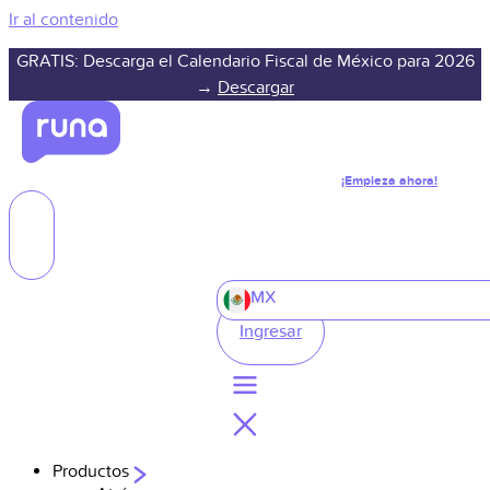
Ir al contenido
GRATIS: Descarga el Calendario Fiscal de México para 2026
→
Descargar
¡Empieza ahora!
MX
Ingresar
Productos