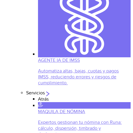
AGENTE IA DE IMSS
Automatiza altas, bajas, cuotas y pagos
IMSS, reduciendo errores y riesgos de
cumplimiento.
Servicios
Atrás
MAQUILA DE NÓMINA
Expertos gestionan tu nómina con Runa:
cálculo, dispersión, timbrado y