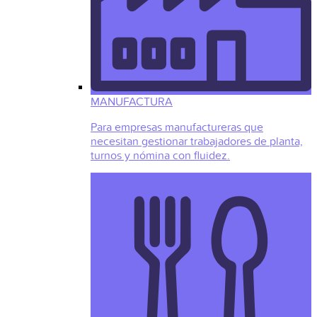
MANUFACTURA
Para empresas manufactureras que
necesitan gestionar trabajadores de planta,
turnos y nómina con fluidez.