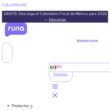
Ir al contenido
GRATIS: Descarga el Calendario Fiscal de México para 2026
→
Descargar
¡Empieza ahora!
MX
Ingresar
Productos