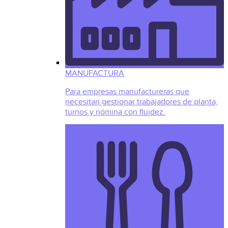
MANUFACTURA
Para empresas manufactureras que
necesitan gestionar trabajadores de planta,
turnos y nómina con fluidez.