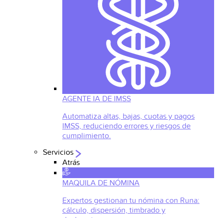
AGENTE IA DE IMSS
Automatiza altas, bajas, cuotas y pagos
IMSS, reduciendo errores y riesgos de
cumplimiento.
Servicios
Atrás
MAQUILA DE NÓMINA
Expertos gestionan tu nómina con Runa:
cálculo, dispersión, timbrado y