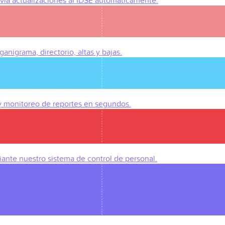
Envía actualizaciones al IDSE automáticamente.
anigrama, directorio, altas y bajas.
 y monitoreo de reportes en segundos.
iante nuestro sistema de control de personal.