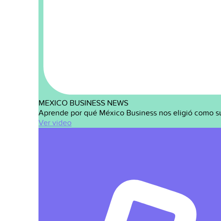
MEXICO BUSINESS NEWS
Aprende por qué México Business nos eligió como s
Ver video