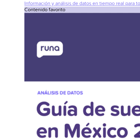
Información y análisis de datos en tiempo real para t
Contenido favorito