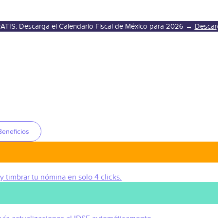
ATIS: Descarga el Calendario Fiscal de México para 2026 →
Descar
Beneficios
 y timbrar tu nómina en solo 4 clicks.