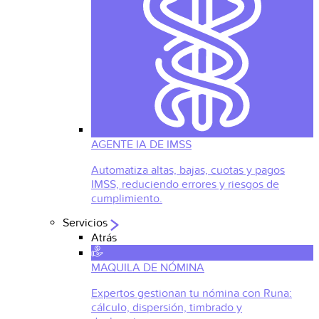
AGENTE IA DE IMSS
Automatiza altas, bajas, cuotas y pagos
IMSS, reduciendo errores y riesgos de
cumplimiento.
Servicios
Atrás
MAQUILA DE NÓMINA
Expertos gestionan tu nómina con Runa:
cálculo, dispersión, timbrado y