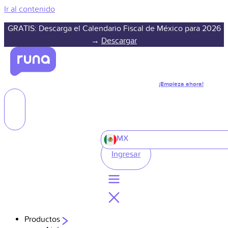
Ir al contenido
GRATIS: Descarga el Calendario Fiscal de México para 2026
→
Descargar
¡Empieza ahora!
MX
Ingresar
Productos