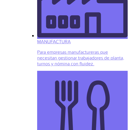
MANUFACTURA
Para empresas manufactureras que
necesitan gestionar trabajadores de planta,
turnos y nómina con fluidez.