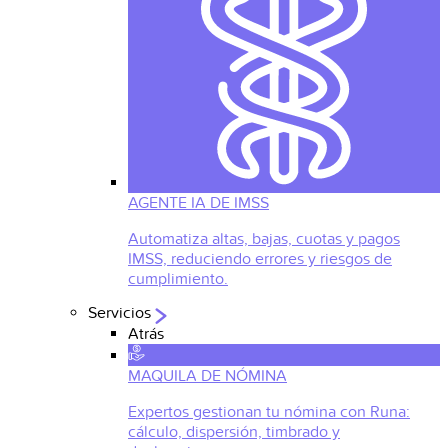
AGENTE IA DE IMSS
Automatiza altas, bajas, cuotas y pagos
IMSS, reduciendo errores y riesgos de
cumplimiento.
Servicios
Atrás
MAQUILA DE NÓMINA
Expertos gestionan tu nómina con Runa:
cálculo, dispersión, timbrado y