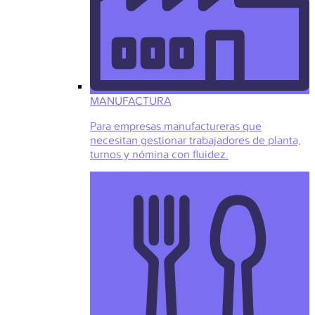
MANUFACTURA
Para empresas manufactureras que
necesitan gestionar trabajadores de planta,
turnos y nómina con fluidez.