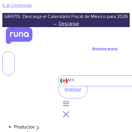
Ir al contenido
GRATIS: Descarga el Calendario Fiscal de México para 2026
→
Descargar
¡Empieza ahora!
MX
Ingresar
Productos