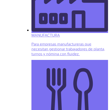
MANUFACTURA
Para empresas manufactureras que
necesitan gestionar trabajadores de planta,
turnos y nómina con fluidez.