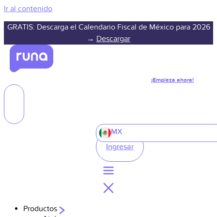
Ir al contenido
GRATIS: Descarga el Calendario Fiscal de México para 2026
→
Descargar
¡Empieza ahora!
MX
Ingresar
Productos