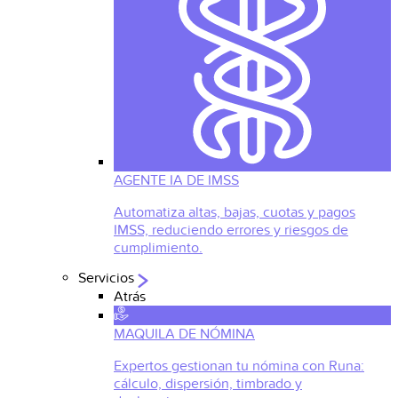
AGENTE IA DE IMSS
Automatiza altas, bajas, cuotas y pagos
IMSS, reduciendo errores y riesgos de
cumplimiento.
Servicios
Atrás
MAQUILA DE NÓMINA
Expertos gestionan tu nómina con Runa:
cálculo, dispersión, timbrado y