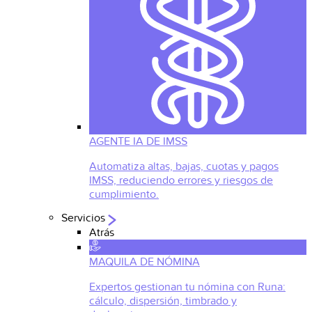
AGENTE IA DE IMSS
Automatiza altas, bajas, cuotas y pagos
IMSS, reduciendo errores y riesgos de
cumplimiento.
Servicios
Atrás
MAQUILA DE NÓMINA
Expertos gestionan tu nómina con Runa:
cálculo, dispersión, timbrado y