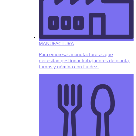
MANUFACTURA
Para empresas manufactureras que
necesitan gestionar trabajadores de planta,
turnos y nómina con fluidez.