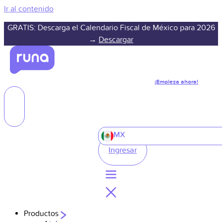
Ir al contenido
GRATIS: Descarga el Calendario Fiscal de México para 2026
→
Descargar
¡Empieza ahora!
MX
Ingresar
Productos