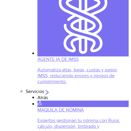
AGENTE IA DE IMSS
Automatiza altas, bajas, cuotas y pagos
IMSS, reduciendo errores y riesgos de
cumplimiento.
Servicios
Atrás
MAQUILA DE NÓMINA
Expertos gestionan tu nómina con Runa:
cálculo, dispersión, timbrado y