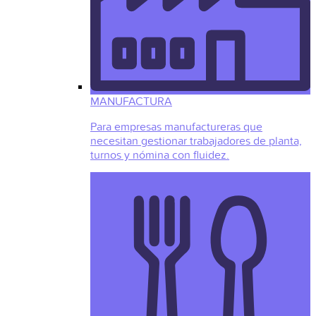
MANUFACTURA
Para empresas manufactureras que
necesitan gestionar trabajadores de planta,
turnos y nómina con fluidez.