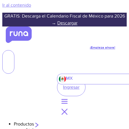
Ir al contenido
GRATIS: Descarga el Calendario Fiscal de México para 2026
→
Descargar
¡Empieza ahora!
MX
Ingresar
Productos