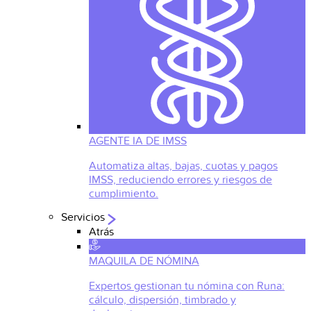
AGENTE IA DE IMSS
Automatiza altas, bajas, cuotas y pagos
IMSS, reduciendo errores y riesgos de
cumplimiento.
Servicios
Atrás
MAQUILA DE NÓMINA
Expertos gestionan tu nómina con Runa:
cálculo, dispersión, timbrado y