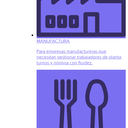
MANUFACTURA
Para empresas manufactureras que
necesitan gestionar trabajadores de planta,
turnos y nómina con fluidez.