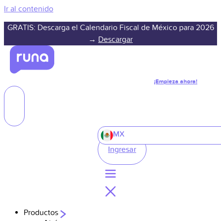
Ir al contenido
GRATIS: Descarga el Calendario Fiscal de México para 2026
→
Descargar
¡Empieza ahora!
MX
Ingresar
Productos