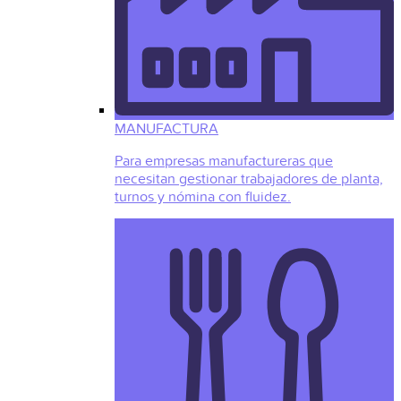
MANUFACTURA
Para empresas manufactureras que
necesitan gestionar trabajadores de planta,
turnos y nómina con fluidez.