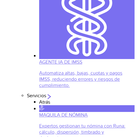
AGENTE IA DE IMSS
Automatiza altas, bajas, cuotas y pagos
IMSS, reduciendo errores y riesgos de
cumplimiento.
Servicios
Atrás
MAQUILA DE NÓMINA
Expertos gestionan tu nómina con Runa:
cálculo, dispersión, timbrado y