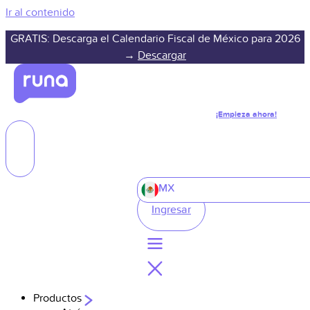
Ir al contenido
GRATIS: Descarga el Calendario Fiscal de México para 2026
→
Descargar
¡Empieza ahora!
MX
Ingresar
Productos