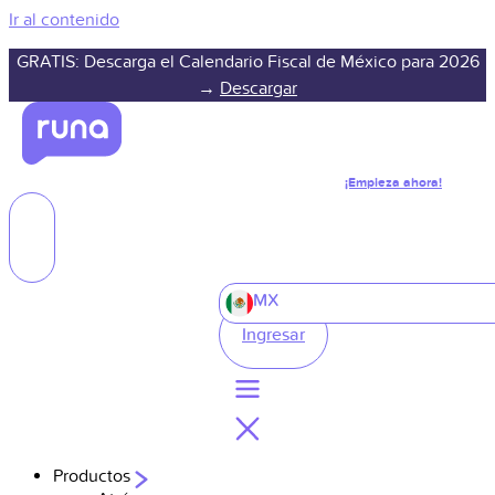
Ir al contenido
GRATIS: Descarga el Calendario Fiscal de México para 2026
→
Descargar
¡Empieza ahora!
MX
Ingresar
Productos