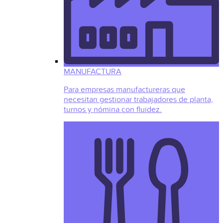
MANUFACTURA
Para empresas manufactureras que
necesitan gestionar trabajadores de planta,
turnos y nómina con fluidez.