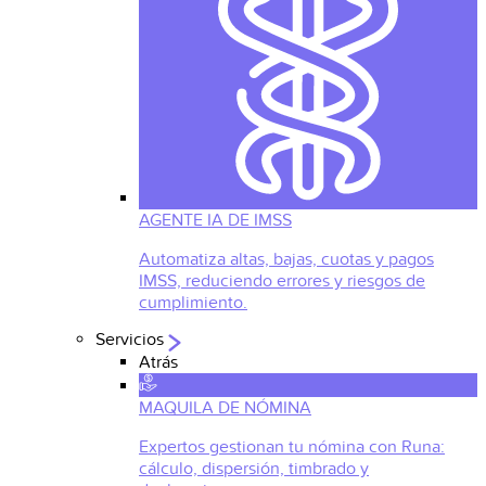
AGENTE IA DE IMSS
Automatiza altas, bajas, cuotas y pagos
IMSS, reduciendo errores y riesgos de
cumplimiento.
Servicios
Atrás
MAQUILA DE NÓMINA
Expertos gestionan tu nómina con Runa:
cálculo, dispersión, timbrado y