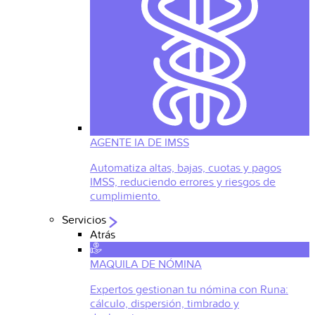
AGENTE IA DE IMSS
Automatiza altas, bajas, cuotas y pagos
IMSS, reduciendo errores y riesgos de
cumplimiento.
Servicios
Atrás
MAQUILA DE NÓMINA
Expertos gestionan tu nómina con Runa:
cálculo, dispersión, timbrado y