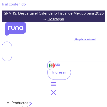
Ir al contenido
GRATIS: Descarga el Calendario Fiscal de México para 2026
→
Descargar
¡Empieza ahora!
MX
Ingresar
Productos