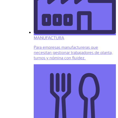
MANUFACTURA
Para empresas manufactureras que
necesitan gestionar trabajadores de planta,
turnos y nómina con fluidez.