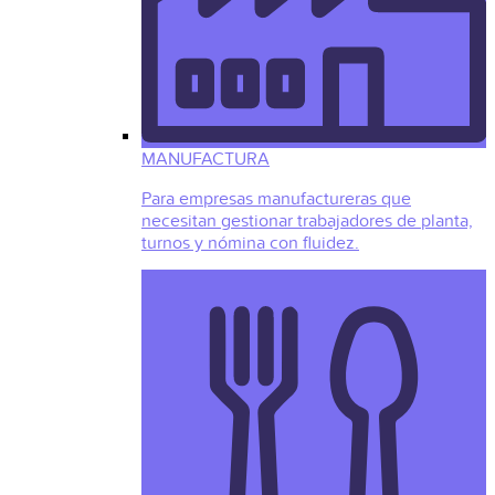
MANUFACTURA
Para empresas manufactureras que
necesitan gestionar trabajadores de planta,
turnos y nómina con fluidez.