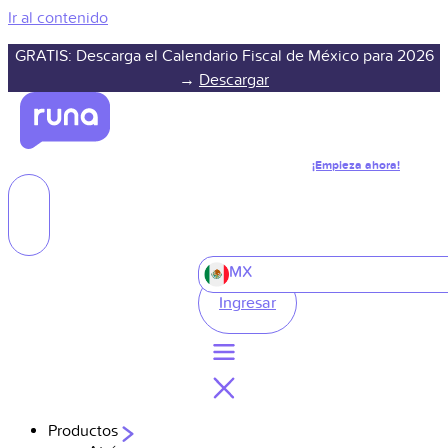
Ir al contenido
GRATIS: Descarga el Calendario Fiscal de México para 2026
→
Descargar
¡Empieza ahora!
MX
Ingresar
Productos