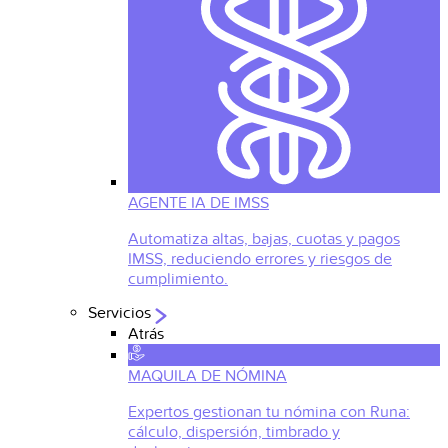
AGENTE IA DE IMSS
Automatiza altas, bajas, cuotas y pagos
IMSS, reduciendo errores y riesgos de
cumplimiento.
Servicios
Atrás
MAQUILA DE NÓMINA
Expertos gestionan tu nómina con Runa:
cálculo, dispersión, timbrado y