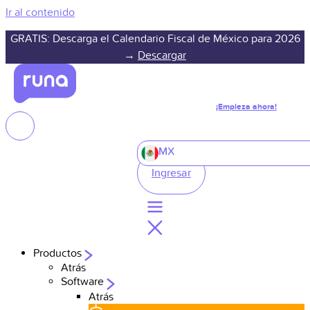
Ir al contenido
GRATIS: Descarga el Calendario Fiscal de México para 2026
→
Descargar
¡Empieza ahora!
MX
Ingresar
Productos
Atrás
Software
Atrás