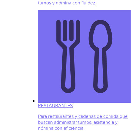
turnos y nómina con fluidez.
RESTAURANTES
Para restaurantes y cadenas de comida que
buscan administrar turnos, asistencia y
nómina con eficiencia.