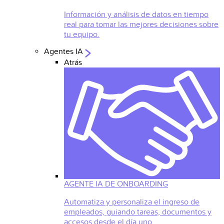
Información y análisis de datos en tiempo
real para tomar las mejores decisiones sobre
tu equipo.
Agentes IA
Atrás
AGENTE IA DE ONBOARDING
Automatiza y personaliza el ingreso de
empleados, guiando tareas, documentos y
accesos desde el día uno.