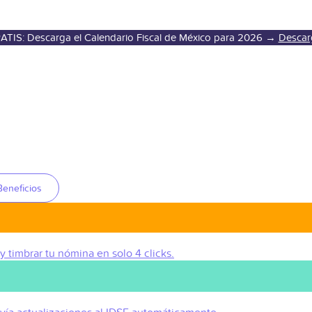
ATIS: Descarga el Calendario Fiscal de México para 2026 →
Descar
Beneficios
 y timbrar tu nómina en solo 4 clicks.