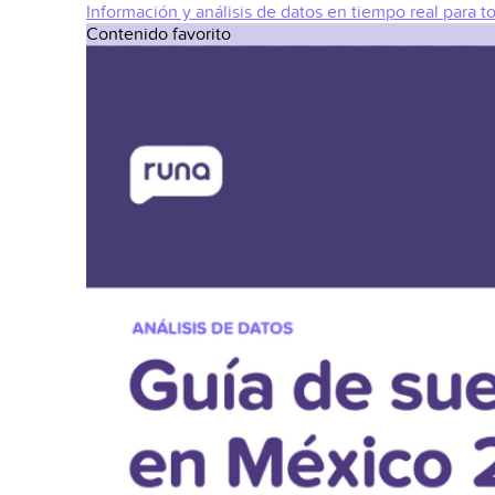
Información y análisis de datos en tiempo real para t
Contenido favorito