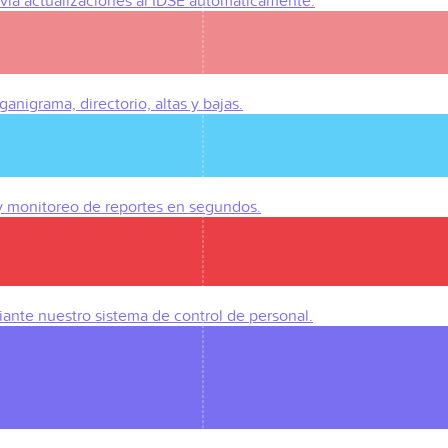
Envía actualizaciones al IDSE automáticamente.
anigrama, directorio, altas y bajas.
 y monitoreo de reportes en segundos.
iante nuestro sistema de control de personal.