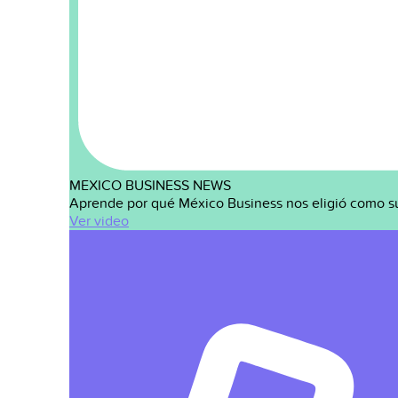
MEXICO BUSINESS NEWS
Aprende por qué México Business nos eligió como s
Ver video