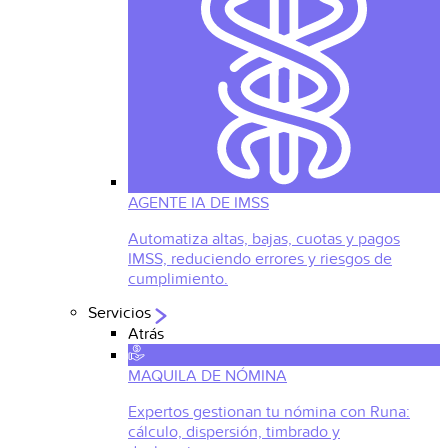
AGENTE IA DE IMSS
Automatiza altas, bajas, cuotas y pagos
IMSS, reduciendo errores y riesgos de
cumplimiento.
Servicios
Atrás
MAQUILA DE NÓMINA
Expertos gestionan tu nómina con Runa:
cálculo, dispersión, timbrado y