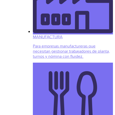
MANUFACTURA
Para empresas manufactureras que
necesitan gestionar trabajadores de planta,
turnos y nómina con fluidez.