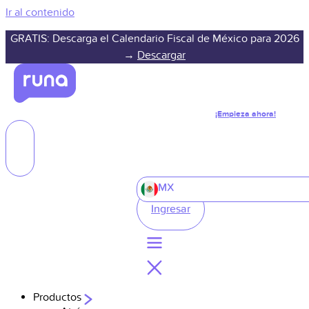
Ir al contenido
GRATIS: Descarga el Calendario Fiscal de México para 2026
→
Descargar
¡Empieza ahora!
MX
Ingresar
Productos