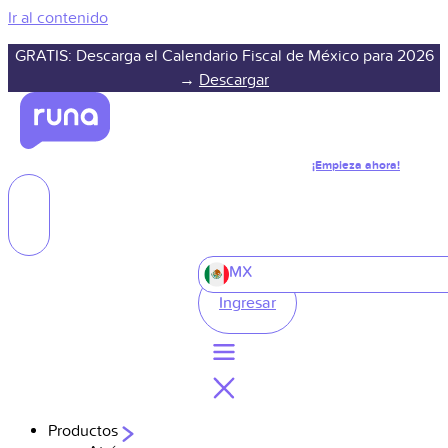
Ir al contenido
GRATIS: Descarga el Calendario Fiscal de México para 2026
→
Descargar
¡Empieza ahora!
MX
Ingresar
Productos