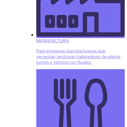
MANUFACTURA
Para empresas manufactureras que
necesitan gestionar trabajadores de planta,
turnos y nómina con fluidez.