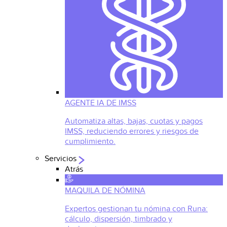
AGENTE IA DE IMSS
Automatiza altas, bajas, cuotas y pagos
IMSS, reduciendo errores y riesgos de
cumplimiento.
Servicios
Atrás
MAQUILA DE NÓMINA
Expertos gestionan tu nómina con Runa:
cálculo, dispersión, timbrado y