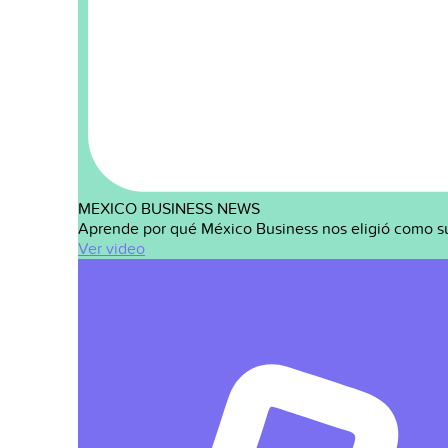
MEXICO BUSINESS NEWS
Aprende por qué México Business nos eligió como s
Ver video