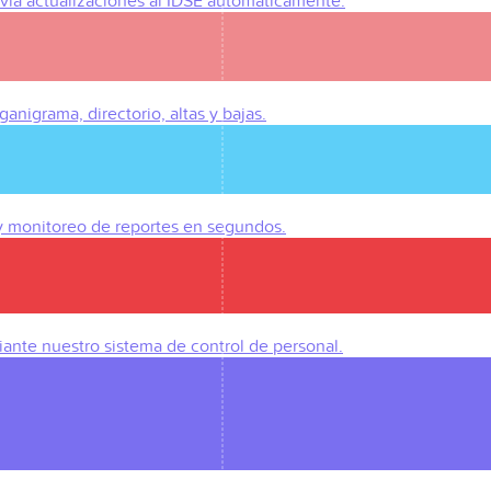
Envía actualizaciones al IDSE automáticamente.
anigrama, directorio, altas y bajas.
 y monitoreo de reportes en segundos.
iante nuestro sistema de control de personal.