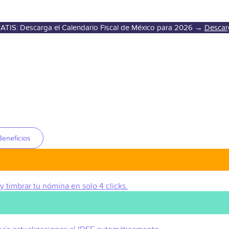
ATIS: Descarga el Calendario Fiscal de México para 2026 →
Descar
Beneficios
 y timbrar tu nómina en solo 4 clicks.