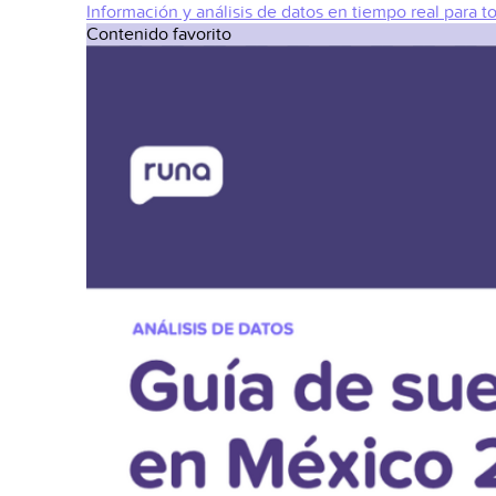
Información y análisis de datos en tiempo real para t
Contenido favorito