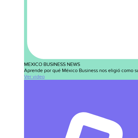
MEXICO BUSINESS NEWS
Aprende por qué México Business nos eligió como s
Ver video