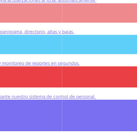
Envía actualizaciones al IDSE automáticamente.
anigrama, directorio, altas y bajas.
 y monitoreo de reportes en segundos.
iante nuestro sistema de control de personal.