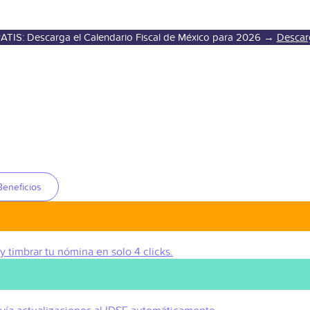
ATIS: Descarga el Calendario Fiscal de México para 2026 →
Descar
Beneficios
 y timbrar tu nómina en solo 4 clicks.