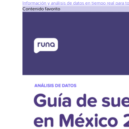
Información y análisis de datos en tiempo real para t
Contenido favorito