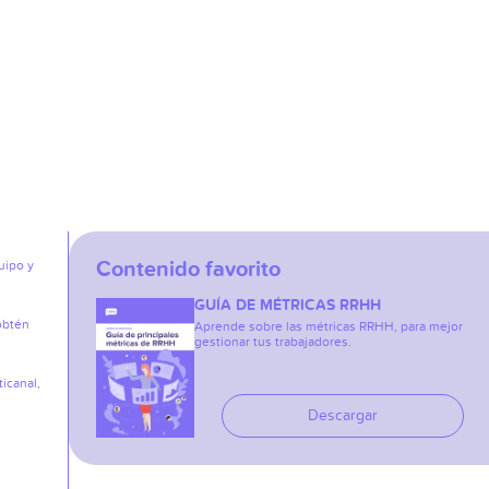
Contenido favorito
uipo y
GUÍA DE MÉTRICAS RRHH
obtén
Aprende sobre las métricas RRHH, para mejor
gestionar tus trabajadores.
icanal,
Descargar