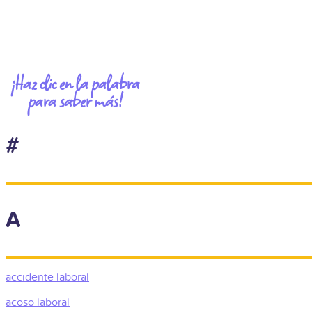
¡Haz clic en la palabra
para saber más!
#
A
accidente laboral
acoso laboral