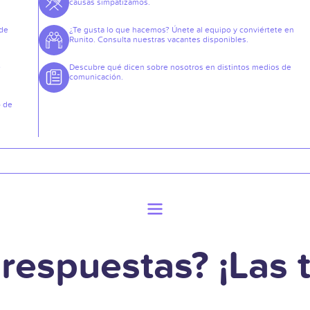
causas simpatizamos.
 de
¿Te gusta lo que hacemos? Únete al equipo y conviértete en
Runito. Consulta nuestras vacantes disponibles.
e
Descubre qué dicen sobre nosotros en distintos medios de
comunicación.
o de
respuestas? ¡Las