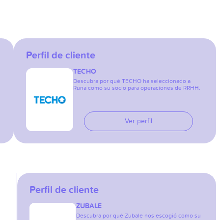
Perfil de cliente
TECHO
Descubra por qué TECHO ha seleccionado a
Runa como su socio para operaciones de RRHH.
Ver perfil
Perfil de cliente
ZUBALE
Descubra por qué Zubale nos escogió como su