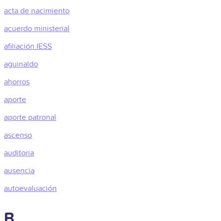
acta de nacimiento
acuerdo ministerial
afiliación IESS
aguinaldo
ahorros
aporte
aporte patronal
ascenso
auditoria
ausencia
autoevaluación
B