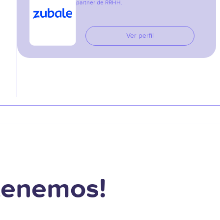
partner de RRHH.
Ver perfil
 tenemos!