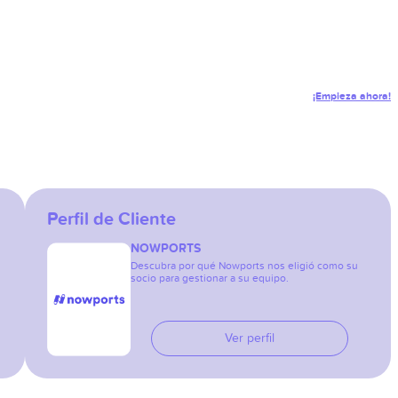
¡Empieza ahora!
Perfil de Cliente
NOWPORTS
Descubra por qué Nowports nos eligió como su
socio para gestionar a su equipo.
Ver perfil