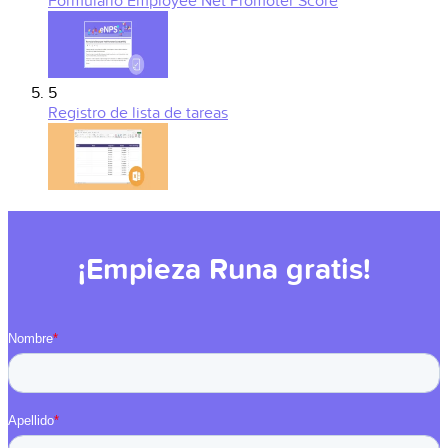
Formulario Employee Net Promoter Score
5
Registro de lista de tareas
¡Empieza Runa gratis!