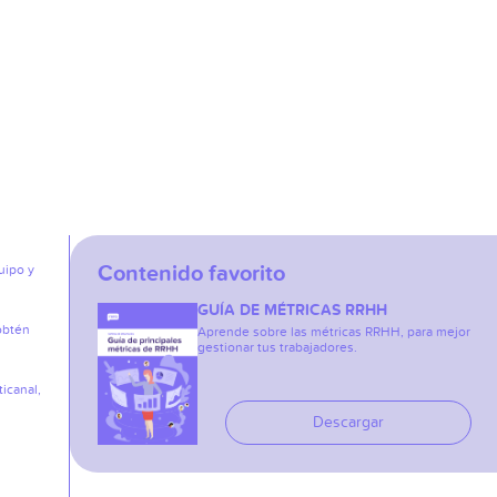
Contenido favorito
uipo y
GUÍA DE MÉTRICAS RRHH
obtén
Aprende sobre las métricas RRHH, para mejor
gestionar tus trabajadores.
icanal,
Descargar