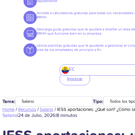
rápidamente.
Accede a calculadoras gratuitas para todas tus necesidades
RRHH.
Descarga guías gratuitas que te ayudará a diseñar un área d
RRHH que funcione bien en tu empresa.
Utiliza plantillas gratuitas que le ayudarán a gestionar el cicl
vida de los empleados de principio a fin.
EC
Ingresar
Tema:
Tipo:
Salario
Todos los tip
Home
/
Recursos
/
Salario
/
IESS aportaciones: ¿Qué son? ¿Cómo s
Salario
|
24 de Julio, 2026
|
8 minutos