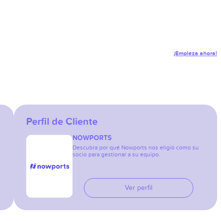
¡Empieza ahora!
Perfil de Cliente
NOWPORTS
Descubra por qué Nowports nos eligió como su
socio para gestionar a su equipo.
Ver perfil