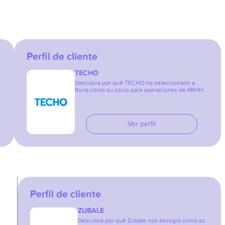
Perfil de cliente
TECHO
Descubra por qué TECHO ha seleccionado a
Runa como su socio para operaciones de RRHH.
Ver perfil
Perfil de cliente
ZUBALE
Descubra por qué Zubale nos escogió como su