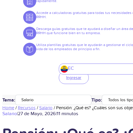
rápidamente.
Accede a calculadoras gratuitas para todas tus necesidades
RRHH.
Descarga guías gratuitas que te ayudará a diseñar un área d
RRHH que funcione bien en tu empresa.
Utiliza plantillas gratuitas que le ayudarán a gestionar el cicl
vida de los empleados de principio a fin.
EC
Ingresar
Tema:
Tipo:
Salario
Todos los tip
Home
/
Recursos
/
Salario
/
Pensión: ¿Qué es? ¿Cuáles son sus obje
Salario
|
27 de Mayo, 2026
|
11 minutos