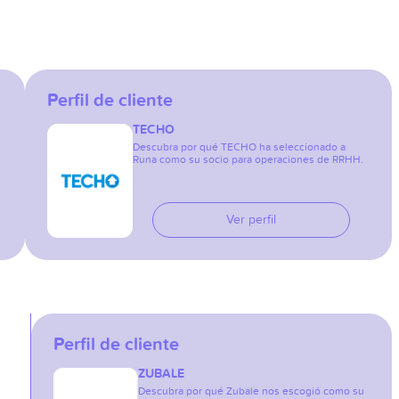
Perfil de cliente
TECHO
Descubra por qué TECHO ha seleccionado a
Runa como su socio para operaciones de RRHH.
Ver perfil
Perfil de cliente
ZUBALE
Descubra por qué Zubale nos escogió como su