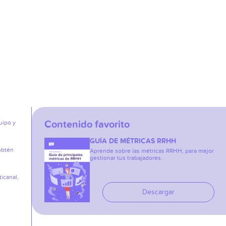
Contenido favorito
uipo y
GUÍA DE MÉTRICAS RRHH
obtén
Aprende sobre las métricas RRHH, para mejor
gestionar tus trabajadores.
icanal,
Descargar