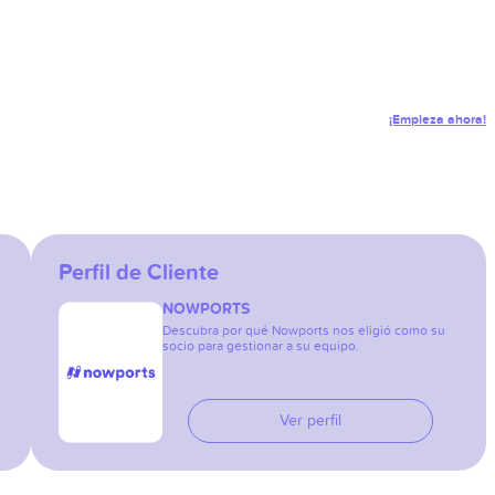
¡Empieza ahora!
Perfil de Cliente
NOWPORTS
Descubra por qué Nowports nos eligió como su
socio para gestionar a su equipo.
Ver perfil