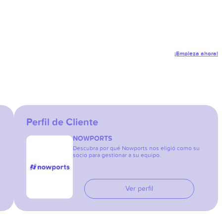
¡Empieza ahora!
Perfil de Cliente
NOWPORTS
Descubra por qué Nowports nos eligió como su
socio para gestionar a su equipo.
Ver perfil