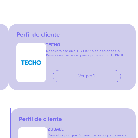
Perfil de cliente
TECHO
Descubra por qué TECHO ha seleccionado a
Runa como su socio para operaciones de RRHH.
Ver perfil
Perfil de cliente
ZUBALE
Descubra por qué Zubale nos escogió como su