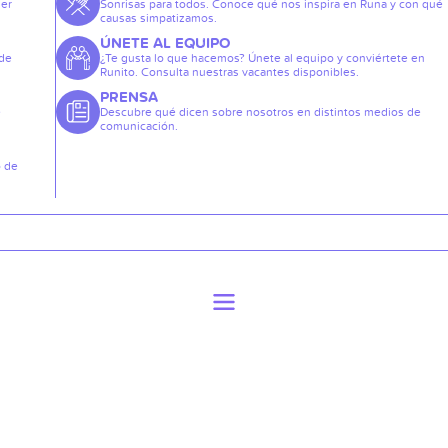
der
Sonrisas para todos. Conoce qué nos inspira en Runa y con qué
causas simpatizamos.
ÚNETE AL EQUIPO
 de
¿Te gusta lo que hacemos? Únete al equipo y conviértete en
Runito. Consulta nuestras vacantes disponibles.
PRENSA
e
Descubre qué dicen sobre nosotros en distintos medios de
comunicación.
o de