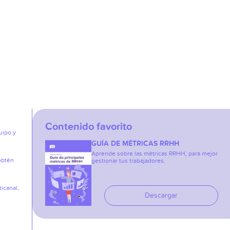
Contenido favorito
uipo y
GUÍA DE MÉTRICAS RRHH
Aprende sobre las métricas RRHH, para mejor
obtén
gestionar tus trabajadores.
icanal,
Descargar