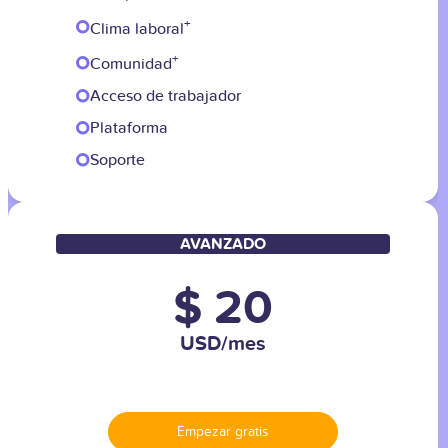
+
Clima laboral
+
Comunidad
Acceso de trabajador
Plataforma
Soporte
AVANZADO
$ 20
USD/mes
Empezar gratis