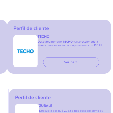
Perfil de cliente
TECHO
Descubra por qué TECHO ha seleccionado a
Runa como su socio para operaciones de RRHH.
Ver perfil
Perfil de cliente
ZUBALE
Descubra por qué Zubale nos escogió como su