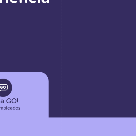
a GO!
empleados