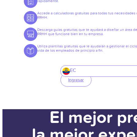
rápidamente.
Accede a calculadoras gratuitas para todas tus necesidades
RRHH.
Descarga guías gratuitas que te ayudará a diseñar un área d
RRHH que funcione bien en tu empresa.
Utiliza plantillas gratuitas que le ayudarán a gestionar el cicl
vida de los empleados de principio a fin.
EC
Ingresar
El mejor pr
la mejor expe