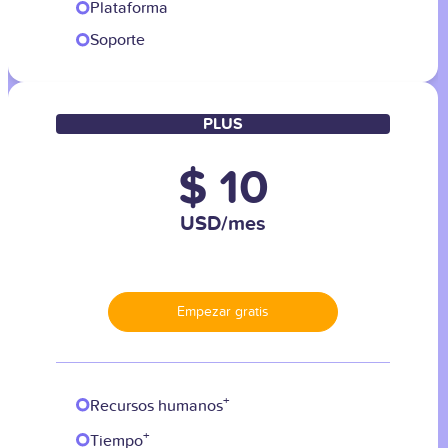
Plataforma
Soporte
PLUS
$ 10
USD/mes
Empezar gratis
+
Recursos humanos
+
Tiempo