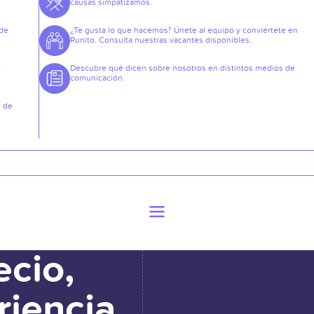
causas simpatizamos.
 de
¿Te gusta lo que hacemos? Únete al equipo y conviértete en
Runito. Consulta nuestras vacantes disponibles.
e
Descubre qué dicen sobre nosotros en distintos medios de
comunicación.
o de
ecio,
riencia