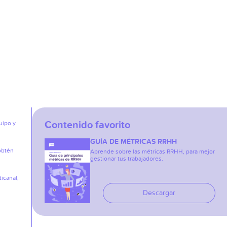
Contenido favorito
uipo y
GUÍA DE MÉTRICAS RRHH
obtén
Aprende sobre las métricas RRHH, para mejor
gestionar tus trabajadores.
icanal,
Descargar