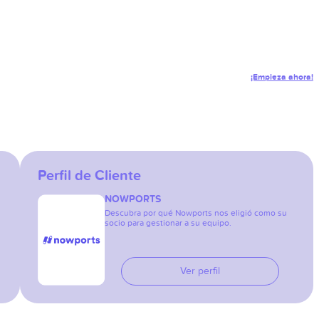
¡Empieza ahora!
Perfil de Cliente
NOWPORTS
Descubra por qué Nowports nos eligió como su
socio para gestionar a su equipo.
Ver perfil