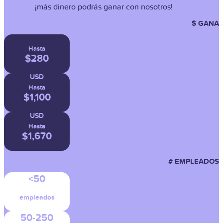
¡más dinero podrás ganar con nosotros!
$ GANA
Hasta
$280
USD
Hasta
$1,100
USD
Hasta
$1,670
USD
# EMPLEADOS
<50
empleados
50-250