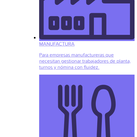
MANUFACTURA
Para empresas manufactureras que
necesitan gestionar trabajadores de planta,
turnos y nómina con fluidez.