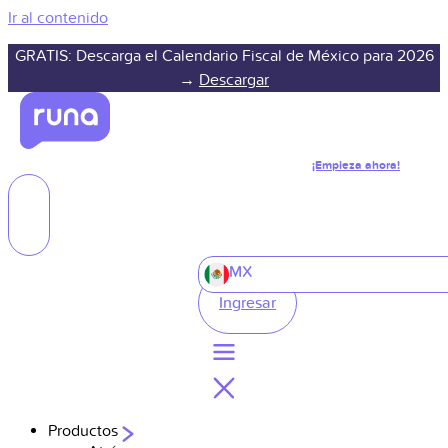
Ir al contenido
GRATIS: Descarga el Calendario Fiscal de México para 2026
→
Descargar
¡Empieza ahora!
MX
Ingresar
Productos