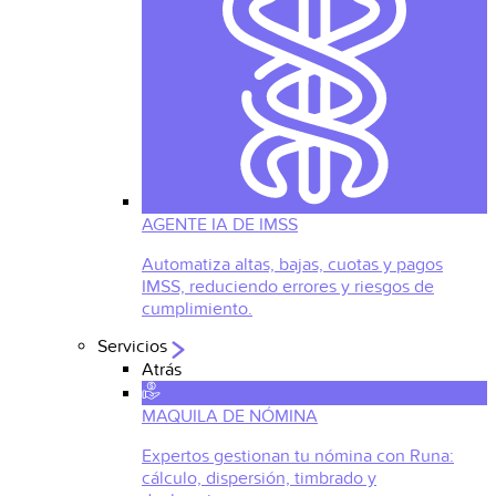
AGENTE IA DE IMSS
Automatiza altas, bajas, cuotas y pagos
IMSS, reduciendo errores y riesgos de
cumplimiento.
Servicios
Atrás
MAQUILA DE NÓMINA
Expertos gestionan tu nómina con Runa:
cálculo, dispersión, timbrado y