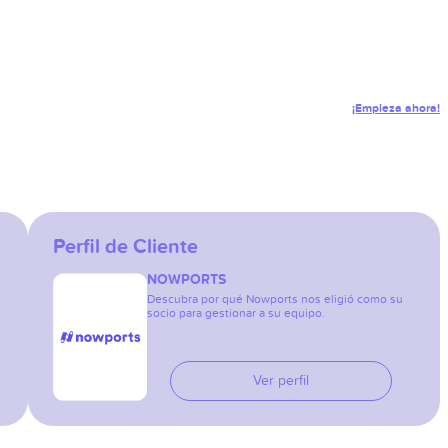
¡Empieza ahora!
Perfil de Cliente
NOWPORTS
Descubra por qué Nowports nos eligió como su
socio para gestionar a su equipo.
Ver perfil