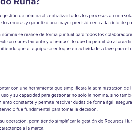
ado Runa?
estión de nómina al centralizar todos los procesos en una sola 
e los errores y garantizó una mayor precisión en cada ciclo de p
a nómina se realice de forma puntual para todos los colaborador
alizan correctamente y a tiempo”, lo que ha permitido al área fi
mitiendo que el equipo se enfoque en actividades clave para el c
tar con una herramienta que simplificara la administración de la
de uso y su capacidad para gestionar no solo la nómina, sino tamb
miento constante y permite resolver dudas de forma ágil, asegur
ervicio fue fundamental para tomar la decisión.
u operación, permitiendo simplificar la gestión de Recursos Hu
aracteriza a la marca.