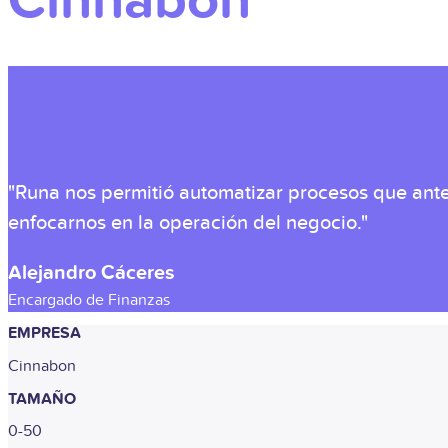
Cinnabon
"Runa nos permitió automatizar procesos que ant
enfocarnos en la operación del negocio."
Alejandro Cáceres
Encargado de Finanzas
EMPRESA
Cinnabon
TAMAÑO
0-50