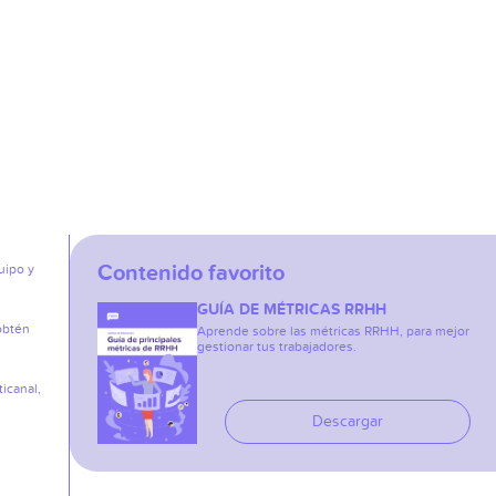
Contenido favorito
uipo y
GUÍA DE MÉTRICAS RRHH
obtén
Aprende sobre las métricas RRHH, para mejor
gestionar tus trabajadores.
icanal,
Descargar