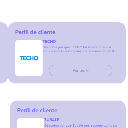
Perfil de cliente
TECHO
Descubra por qué TECHO ha seleccionado a
Runa como su socio para operaciones de RRHH.
Ver perfil
Perfil de cliente
ZUBALE
Descubra por qué Zubale nos escogió como su