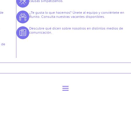
causas simpatizamos.
 de
¿Te gusta lo que hacemos? Únete al equipo y conviértete en
Runito. Consulta nuestras vacantes disponibles.
e
Descubre qué dicen sobre nosotros en distintos medios de
comunicación.
o de