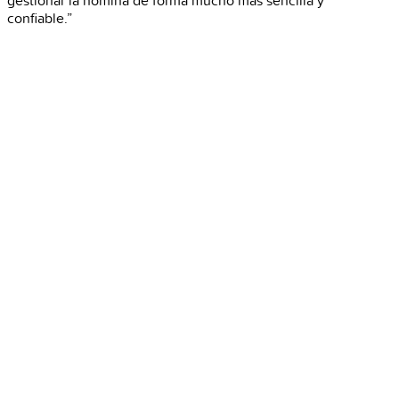
gestionar la nómina de forma mucho más sencilla y
confiable.”