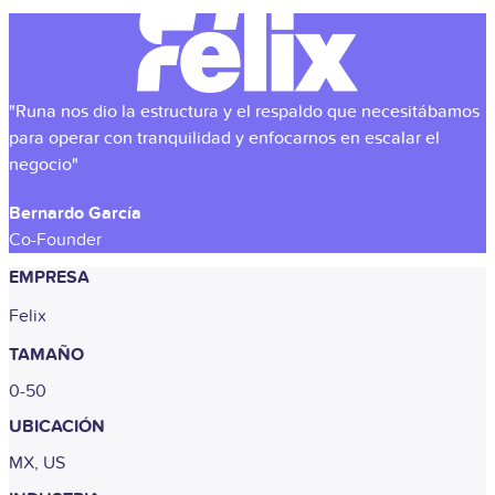
"Runa nos dio la estructura y el respaldo que necesitábamos
para operar con tranquilidad y enfocarnos en escalar el
negocio"
Bernardo García
Co-Founder
EMPRESA
Felix
TAMAÑO
0-50
UBICACIÓN
MX, US