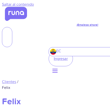
Saltar al contenido
¡Empieza ahora!
EC
Ingresar
Clientes
/
Felix
Felix