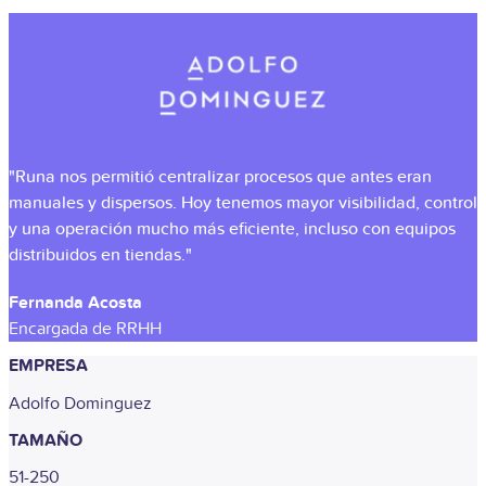
"Runa nos permitió centralizar procesos que antes eran
manuales y dispersos. Hoy tenemos mayor visibilidad, control
y una operación mucho más eficiente, incluso con equipos
distribuidos en tiendas."
Fernanda Acosta
Encargada de RRHH
EMPRESA
Adolfo Dominguez
TAMAÑO
51-250