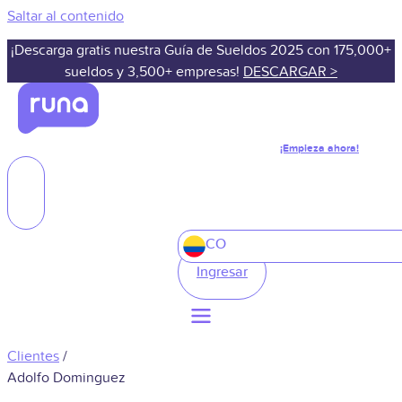
Saltar al contenido
¡Descarga gratis nuestra Guía de Sueldos 2025 con 175,000+
sueldos y 3,500+ empresas!
DESCARGAR >
¡Empieza ahora!
CO
Ingresar
Clientes
/
Adolfo Dominguez