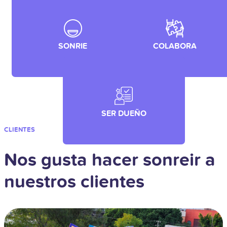
Se un jugador de equipo.
Diviértete. Disfruta lo que
Trabaja juntos para lograr los
haces y hazlo bien.
objetivos.
SONRIE
COLABORA
Controla tu destino. Asume
la responsabilidad de lo que
haces.
SER DUEÑO
CLIENTES
Nos gusta hacer sonreir a
nuestros clientes