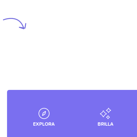
Abre un nuevo camino:
Sobrepasa las expectativas.
explora. Crea una mejor
Dejales una razón para
manera de hacer las cosas.
sonreir.
EXPLORA
BRILLA