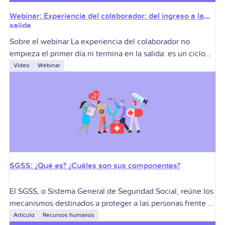
Webinar: Experiencia del colaborador: del ingreso a la
salida
Sobre el webinar La experiencia del colaborador no
empieza el primer día ni termina en la salida: es un ciclo
continuo que impacta la retención, el compromiso y la
Video
Webinar
productividad
SGSS: ¿Qué es? ¿Cuáles son sus componentes?
El SGSS, o Sistema General de Seguridad Social, reúne los
mecanismos destinados a proteger a las personas frente a
situaciones relacionadas con la salud, la vejez, la
Artículo
Recursos humanos