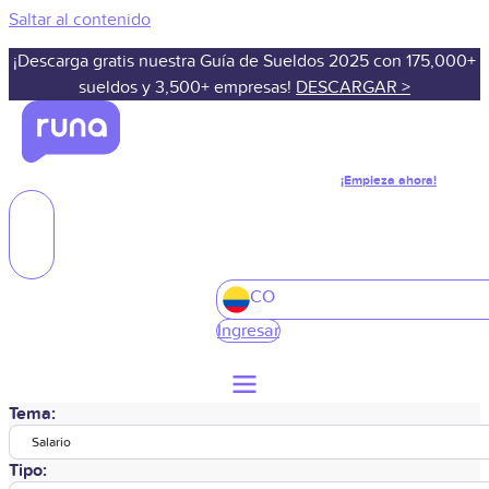
Saltar al contenido
¡Descarga gratis nuestra Guía de Sueldos 2025 con 175,000+
sueldos y 3,500+ empresas!
DESCARGAR >
¡Empieza ahora!
CO
Ingresar
Tema:
Salario
Tipo: