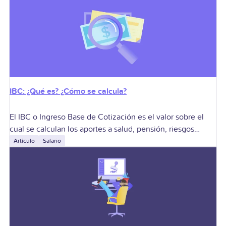
invalidez, la muerte
IBC: ¿Qué es? ¿Cómo se calcula?
El IBC o Ingreso Base de Cotización es el valor sobre el
cual se calculan los aportes a salud, pensión, riesgos
laborales y otras obligaciones del Sistema de la Protección
Artículo
Salario