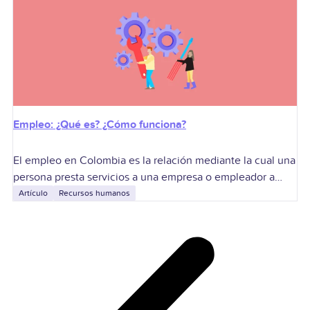
registrar vacantes, orientar candidatos
Empleo: ¿Qué es? ¿Cómo funciona?
El empleo en Colombia es la relación mediante la cual una
persona presta servicios a una empresa o empleador a
cambio de remuneración, bajo condiciones definidas.
Artículo
Recursos humanos
Sirve para que las