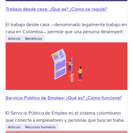
Trabajo desde casa: ¿Qué es? ¿Cómo se regula?
El trabajo desde casa —denominado legalmente trabajo en
casa en Colombia— permite que una persona desempeñe
temporalmente sus funciones fuera del lugar habitual ante
Artículo
Beneficios
circunstancias ocasionales, excepcionales o especiales.
Sirve
Servicio Público de Empleo: ¿Qué es? ¿Cómo funciona?
El Servicio Público de Empleo es el sistema colombiano
que conecta a empleadores y personas que buscan trabajo
mediante una red de prestadores autorizados. Sirve para
Artículo
Recursos humanos